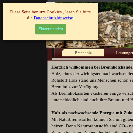
Direkt zum Seiteninhalt
Diese Seite benutzt Cookies , lesen Sie bitte
die
Datenschutzhinweise
.
Einverstanden
Brennholz
Leistunge
Herzlich willkommen bei Brennholzhandel
Holz, eines der wichtigsten nachwachsende
Rohstoff Holz stand uns Menschen schon sei
Brennholz zur Verfügung.
Als Brennholzsorten existieren einige vers
unterschiedlich sind auch ihre Brenn- und H
Holz als
nachwachsende Energie mit Zuku
Mit Naturbrennstoffen können Sie mit gut
heizen. Denn Naturbrennstoffe sind CO₂- ne
Wärme ins Haus. Neben der behaglichen Wä