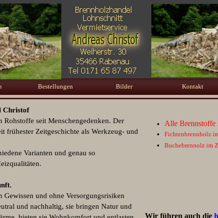
Menü überspringen
n
Bestellungen
Bilder
Kontakt
▼
 Christof
n Rohstoffe seit Menschengedenken. Der
Alle Brennstoffe 
t frühester Zeitgeschichte als Werkzeug- und
Fichtenbrennholz im
Buchebrennolz im Z
chiedene Varianten und genau so
eizqualitäten.
nft.
em Gewissen und ohne Versorgungsrisiken
utral und nachhaltig, sie bringen Natur und
Wir führen auch die
h
rme, bieten sie Wohnkomfort und entlasten