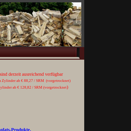
sind derzeit ausreichend verfügbar
 Zylinder ab € 88,27 / SRM (vorgetrocknet)
)
ylinder ab € 128,82 / SRM (vorgetrocknet
ofats-Produkte.